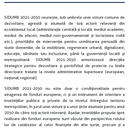
SIDUMB 2021-2030 reunește, sub umbrela unei viziuni comune de
dezvoltare, agreată și asumată de toți actorii relevanți din
ecosistemul local (administrație centrală și locală, mediul academic,
mediul de afaceri, mediul non-guvernamental și societatea civilă
etc.), prioritățile de intervenție pentru următoarea perioadă din
toate domeniile, de la mobilitate, regenerare urbană, digitalizare,
educație, sănătate sau incluziune, până la guvernanță locală și
metropolitană. SIDUMB 2021-2030 armonizează direcțiile
strategice pentru dezvoltare și portofoliul de proiecte cu liniile
directoare trasate la nivele administrative superioare (european,
național, regional).
SIDUMB 2021-2030 nu este doar o condiționalitate pentru
atragerea de fonduri europene, ci și un instrument de orientare a
investițiilor publice și private de la nivelul întregului teritoriu
metropolitan, în jurul unei viziuni și a unor ținte asumate pentru anul
2030 de către toți actorii relevanți. Așadar, investițiile propuse spre
realizare din fonduri europene sunt văzute din perspectiva rolului
lor de catalizator al celor finanțate din alte surse, precum și a