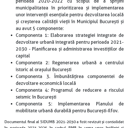
perioada 2020-2022 cu scopul de a sprijini
municipalitatea în prioritizarea și implementarea
unor intervenții esențiale pentru dezvoltarea locală
și creșterea calității vieții în Municipiul București și
au avut 5 componente:
Componenta 1: Elaborarea strategiei integrate de
dezvoltare urbană integrată pentru perioada 2021-
2030 - Planificarea și administrarea investițiilor de
capital
Componenta 2: Regenerarea urbană a centrului
istoric al orașului București
Componenta 3. Îmbunătățirea componentei de
dezvoltare economică locală
Componenta 4: Programul de reducere a riscului
seismic în București
Componenta 5: Implementarea Planului de
mobilitate urbană durabilă pentru București-Ilfov.
Documentul final al SIDUMB 2021-2030 a fost revizuit și consolidat
în perioada 2023-2026 în cadrul PMB în urma unor întâlniri și