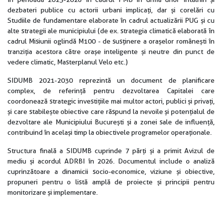
dezbateri publice cu actorii urbani implicați, dar și corelări cu
Studiile de fundamentare elaborate în cadrul actualizării PUG și cu
alte strategii ale municipiului (de ex. strategia climatică elaborată în
cadrul Misiunii oglindă M100 - de susținere a orașelor românești în
tranziția acestora către orașe inteligente și neutre din punct de
vedere climatic, Masterplanul Velo etc.)
SIDUMB 2021-2030 reprezintă un document de planificare
complex, de referință pentru dezvoltarea Capitalei care
coordonează strategic investițiile mai multor actori, publici și privați,
și care stabilește obiective care răspund la nevoile și potențialul de
dezvoltare ale Municipiului București și a zonei sale de influență,
contribuind în același timp la obiectivele programelor operaționale.
Structura finală a SIDUMB cuprinde 7 părți și a primit Avizul de
mediu și acordul ADRBI în 2026. Documentul include o analiză
cuprinzătoare a dinamicii socio-economice, viziune și obiective,
propuneri pentru o listă amplă de proiecte și principii pentru
monitorizare și implementare.